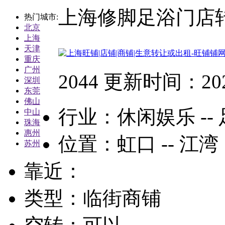
上海修脚足浴门店
热门城市:
北京
上海
天津
重庆
广州
2044 更新时间：202
深圳
东莞
佛山
行业：
休闲娱乐 --
中山
珠海
惠州
位置：虹口 -- 江湾
苏州
靠近：
类型：临街商铺