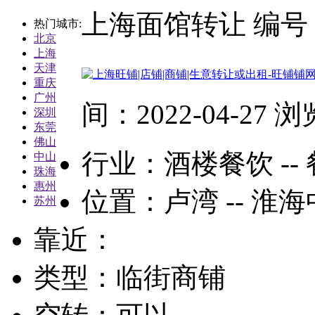
上海面馆转让
编号：
热门城市:
北京
上海
天津
重庆
广州
间：2022-04-27 
深圳
东莞
佛山
行业：
酒楼餐饮 --
中山
珠海
惠州
位置：卢湾 -- 淮
苏州
靠近：
类型：临街商铺