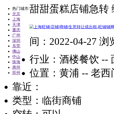
甜甜蛋糕店铺急转
热门城市:
北京
上海
天津
重庆
广州
间：2022-04-27 
深圳
东莞
佛山
行业：
酒楼餐饮 --
中山
珠海
惠州
位置：黄浦 -- 老西
苏州
靠近：
类型：临街商铺